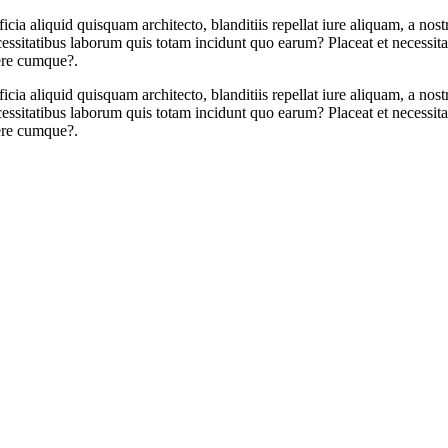
a aliquid quisquam architecto, blanditiis repellat iure aliquam, a nos
sitatibus laborum quis totam incidunt quo earum? Placeat et necessitatib
cere cumque?.
a aliquid quisquam architecto, blanditiis repellat iure aliquam, a nos
sitatibus laborum quis totam incidunt quo earum? Placeat et necessitatib
cere cumque?.